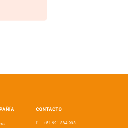
PAÑÍA
CONTACTO

+51 991 884 993
ros