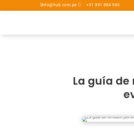

info@hub.com.pe

+51 991 884 993
La guía de
e