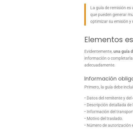
La guía de remisión es
que pueden generar mul
optimizar su emisión y r
Elementos es
Evidentemente,
una guía d
información o completarla
adecuadamente.
Información oblig
Primero, la guía debe inclui
• Datos del remitente y del
• Descripción detallada de
•
Información del transpor
•
Motivo del traslado.
•
Número de autorización e