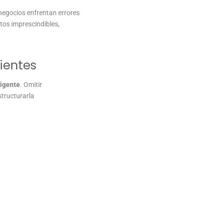
negocios enfrentan errores
tos imprescindibles,
ientes
vigente
. Omitir
structurarla