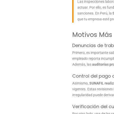
Las inspecciones labor
actuar. Por ello, es f
sanciones. En Perú, la
que tu empresa esté p
Motivos Más 
Denuncias de tra
Primero, es importante sa
empleado reporta incumplim
Además, las
auditorías p
Control del pago 
Asimismo,
SUNAFIL realiz
vigentes. Estas revisiones
irregularidad puede derivar
Verificación del 
Por otro lado, una de las 