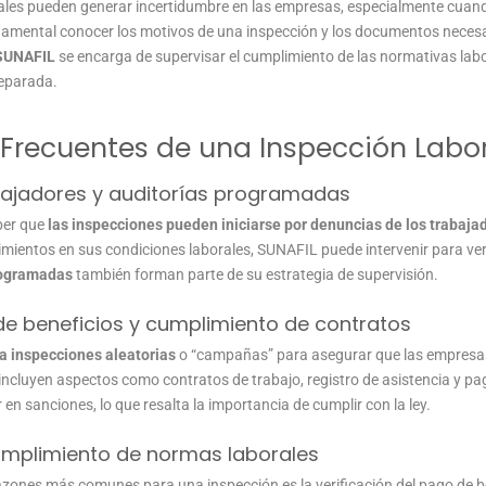
ales pueden generar incertidumbre en las empresas, especialmente cuand
undamental conocer los motivos de una inspección y los documentos necesa
SUNAFIL
se encarga de supervisar el cumplimiento de las normativas labor
reparada.
Frecuentes de una Inspección Labo
bajadores y auditorías programadas
ber que
las inspecciones pueden iniciarse por denuncias de los trabaja
ientos en sus condiciones laborales, SUNAFIL puede intervenir para verif
rogramadas
también forman parte de su estrategia de supervisión.
de beneficios y cumplimiento de contratos
a inspecciones aleatorias
o “campañas” para asegurar que las empresas
 incluyen aspectos como contratos de trabajo, registro de asistencia y pa
 en sanciones, lo que resalta la importancia de cumplir con la ley.
cumplimiento de normas laborales
razones más comunes para una inspección es la verificación del pago de b