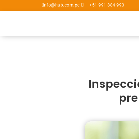

info@hub.com.pe

+51 991 884 993
Inspecci
pre