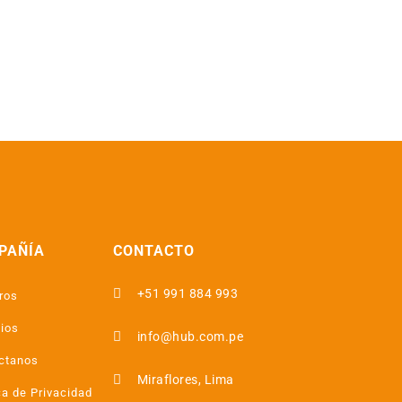
PAÑÍA
CONTACTO

+51 991 884 993
ros
cios

info@hub.com.pe
ctanos

Miraflores, Lima
ca de Privacidad